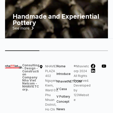
Handmade and Experiential
Pottery
See more
Consulting
NHAVIET
Home
®Nhavietc
- Design -
PLAZA
orp 2024
Constructi
Introduce
on
402
All Rights
Company
Nha Viet
Nguyen
Reserved.
NhavietNETCOM
Netcom -
Kiem,
Developed
NHAVIETC
V Casa
orp.
Ward 03,
by
Phu
123Websit
V Pottery
Nhuan
e
Concept
District,
News
Ho Chi