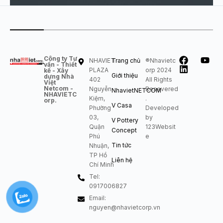
Công ty Tư
NHAVIET
Trang chủ
®Nhavietc
vấn - Thiết
PLAZA
orp 2024
kế - Xây
Giới thiệu
dựng Nhà
402
All Rights
Việt
Netcom -
Nguyễn
Resevered
NhavietNETCOM
NHAVIETC
Kiệm,
.
orp.
V Casa
Phường
Developed
03,
by
V Pottery
Quận
123Websit
Concept
Phú
e
Tin tức
Nhuận,
TP Hồ
Liên hệ
Chí Minh
Tel:
0917006827
Email:
nguyen@nhavietcorp.vn